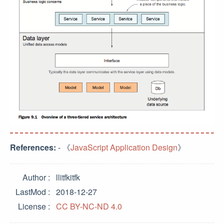
References:
- 《
JavaScript Application Design
》
Author
llitfkitfk
LastMod
2018-12-27
License
CC BY-NC-ND 4.0